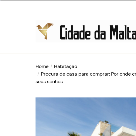
Skip
to
the
content
Cidade
da
Home
Habitação
Malta
Procura de casa para comprar: Por onde c
seus sonhos