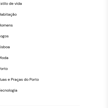
stilo de vida
Habitação
Homens
Jogos
Lisboa
Moda
Porto
Ruas e Praças do Porto
Tecnologia