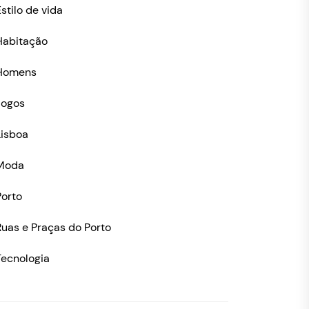
stilo de vida
Habitação
Homens
Jogos
Lisboa
Moda
Porto
Ruas e Praças do Porto
Tecnologia