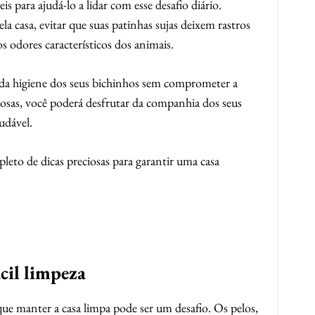
s para ajudá-lo a lidar com esse desafio diário.
 casa, evitar que suas patinhas sujas deixem rastros
os odores característicos dos animais.
 da higiene dos seus bichinhos sem comprometer a
osas, você poderá desfrutar da companhia dos seus
udável.
leto de dicas preciosas para garantir uma casa
ácil limpeza
que manter a casa limpa pode ser um desafio. Os pelos,