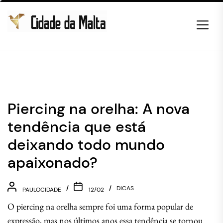
Skip
to
the
content
Cidade
da
Malta
Piercing na orelha: A nova
tendência que está
deixando todo mundo
apaixonado?
DICAS
PAULOCIDADE
12/02
O piercing na orelha sempre foi uma forma popular de
expressão, mas nos últimos anos essa tendência se tornou