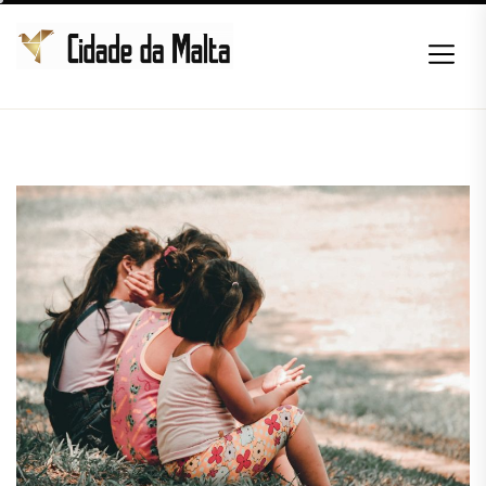
Skip
to
the
content
Cidade
da
Malta